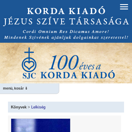
menü, kosár ⇓
Könyvek
>
Lelkiség