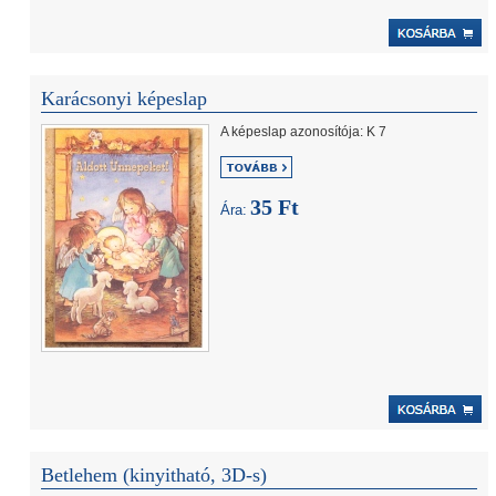
Karácsonyi képeslap
A képeslap azonosítója: K 7
35 Ft
Ára:
Betlehem (kinyitható, 3D-s)