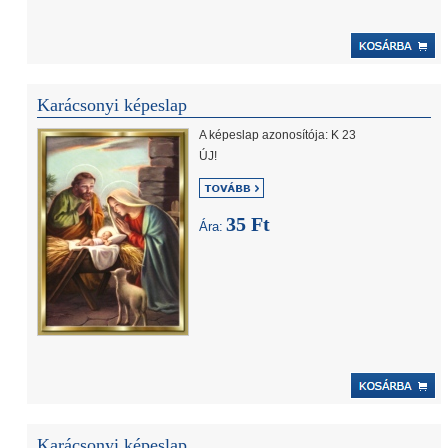
Karácsonyi képeslap
A képeslap azonosítója: K 23
ÚJ!
35 Ft
Ára:
Karácsonyi képeslap