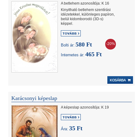
A betlehem azonosítója: K 16
Kinyitható betlehem szentírási
idézetekkel, különleges papíron,
belül kidomborodó (3D-s)
képpel.
580 Ft
-20%
Bolti ár:
465 Ft
Internetes ár:
Karácsonyi képeslap
A képeslap azonosítója: K 19
35 Ft
Ára: