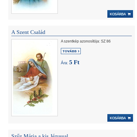
A Szent Család
A szentkép azonosítója: SZ 86
5 Ft
Ára:
Szűz Mária a kis Jézussal