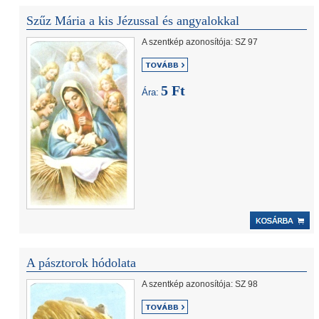
Szűz Mária a kis Jézussal és angyalokkal
A szentkép azonosítója: SZ 97
5 Ft
Ára:
A pásztorok hódolata
A szentkép azonosítója: SZ 98