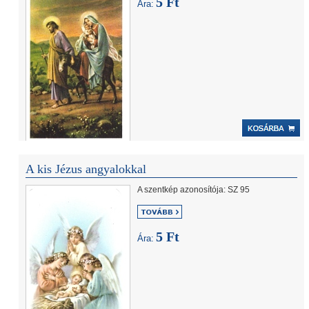
5 Ft
Ára:
A kis Jézus angyalokkal
A szentkép azonosítója: SZ 95
5 Ft
Ára: