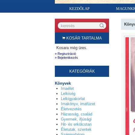
KEZDŐLAP
MAGUNK
Köny
KOSÁR TARTALMA
Kosara még üres.
» Regisztráció
» Bejelentkezés
KATEGÓRIÁK
Könyvek
Imaélet
Lelkiség
Lelkigyakorlat
Imakönyv, imafüzet
Életvezetés
Házasság, család
Gyermek, ifjúsági
Hit- és erkölcstan
Életutak, szentek
Szépirodalom