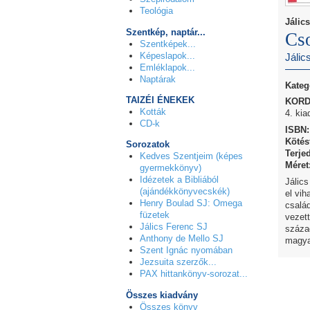
Teológia
Jálic
Szentkép, naptár...
Cso
Szentképek...
Képeslapok...
Jálic
Emléklapok...
Naptárak
Kateg
TAIZÉI ÉNEKEK
KORDA
Kották
4. kia
CD-k
ISBN:
Kötés
Sorozatok
Terje
Kedves Szentjeim (képes
Méret
gyermekkönyv)
Idézetek a Bibliából
Jálics
(ajándékkönyvecskék)
el vi
Henry Boulad SJ: Omega
család
füzetek
vezet
Jálics Ferenc SJ
század
Anthony de Mello SJ
magya
Szent Ignác nyomában
Jezsuita szerzők...
PAX hittankönyv-sorozat...
Összes kiadvány
Összes könyv