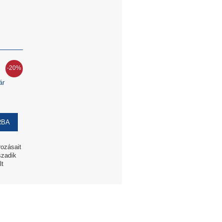
-20%
ár
rozásait
szadik
lt