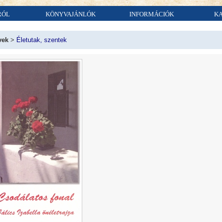
RÓL
KÖNYVAJÁNLÓK
INFORMÁCIÓK
K
vek
>
Életutak, szentek