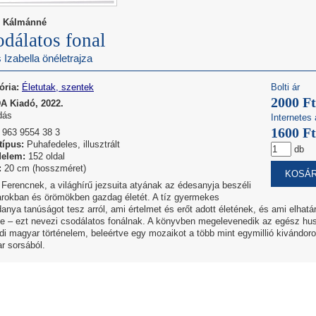
s Kálmánné
dálatos fonal
s Izabella önéletrajza
ória:
Életutak, szentek
Bolti ár
2000 Ft
 Kiadó, 2022.
dás
Internetes 
1600 Ft
963 9554 38 3
típus:
Puhafedeles, illusztrált
db
delem:
152 oldal
:
20 cm (hosszméret)
 Ferencnek, a világhírű jezsuita atyának az édesanyja beszéli
harokban és örömökben gazdag életét. A tíz gyermekes
anya tanúságot tesz arról, ami értelmet és erőt adott életének, és ami elhatá
te – ezt nevezi csodálatos fonálnak. A könyvben megelevenedik az egész hu
i magyar történelem, beleértve egy mozaikot a több mint egymillió kivándoro
r sorsából.