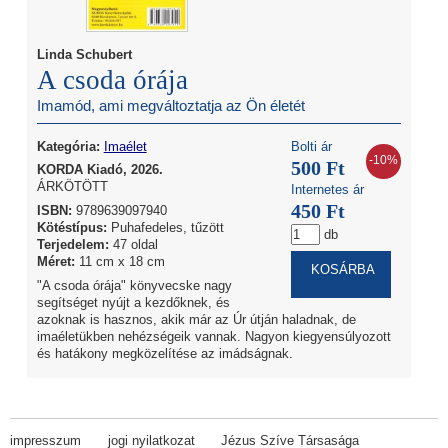
Linda Schubert
A csoda órája
Imamód, ami megváltoztatja az Ön életét
Kategória:
Imaélet
Bolti ár
-10%
500 Ft
KORDA Kiadó, 2026.
ÁRKÖTÖTT
Internetes ár
450 Ft
ISBN:
9789639097940
Kötéstípus:
Puhafedeles, tűzött
db
Terjedelem:
47 oldal
Méret:
11 cm x 18 cm
"A csoda órája" könyvecske nagy
segítséget nyújt a kezdőknek, és
azoknak is hasznos, akik már az Úr útján haladnak, de
imaéletükben nehézségeik vannak. Nagyon kiegyensúlyozott
és hatákony megközelítése az imádságnak.
impresszum
jogi nyilatkozat
Jézus Szíve Társasága