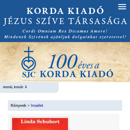
menü, kosár ⇓
Könyvek
>
Imaélet