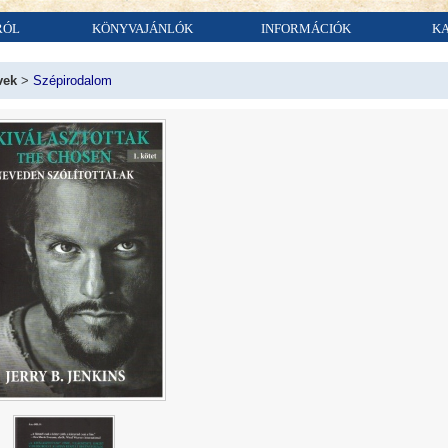
RÓL
KÖNYVAJÁNLÓK
INFORMÁCIÓK
K
vek
>
Szépirodalom