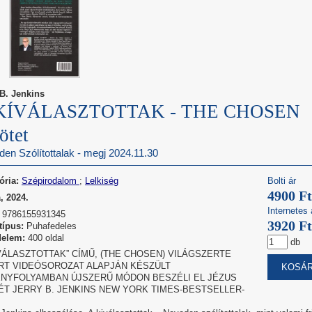
 B. Jenkins
KÍVÁLASZTOTTAK - THE CHOSEN
ötet
en Szólítottalak - megj 2024.11.30
ória:
Szépirodalom
;
Lelkiség
Bolti ár
4900 Ft
, 2024.
Internetes 
9786155931345
3920 Ft
típus:
Puhafedeles
delem:
400 oldal
db
IVÁLASZTOTTAK” CÍMŰ, (THE CHOSEN) VILÁGSZERTE
RT VIDEÓSOROZAT ALAPJÁN KÉSZÜLT
NYFOLYAMBAN ÚJSZERŰ MÓDON BESZÉLI EL JÉZUS
ÉT JERRY B. JENKINS NEW YORK TIMES-BESTSELLER-