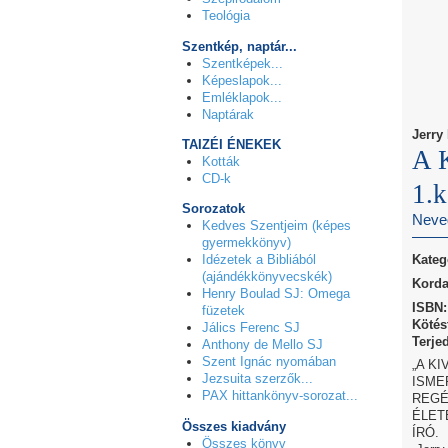
Teológia
Szentkép, naptár...
Szentképek...
Képeslapok...
Emléklapok...
Naptárak
Jerry
TAIZÉI ÉNEKEK
A 
Kották
CD-k
1.k
Sorozatok
Neved
Kedves Szentjeim (képes
gyermekkönyv)
Idézetek a Bibliából
Kateg
(ajándékkönyvecskék)
Korda
Henry Boulad SJ: Omega
ISBN:
füzetek
Kötés
Jálics Ferenc SJ
Terje
Anthony de Mello SJ
Szent Ignác nyomában
„A K
Jezsuita szerzők...
ISME
PAX hittankönyv-sorozat...
REGÉ
ÉLET
Összes kiadvány
ÍRÓ.
Összes könyv