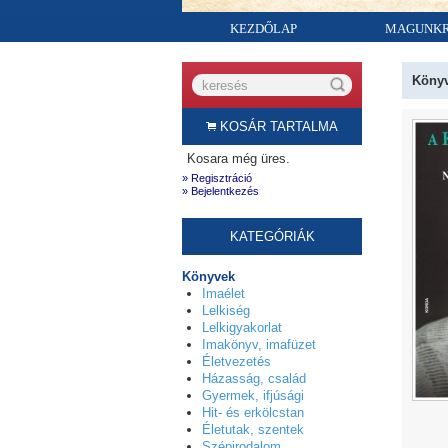
KEZDŐLAP
MAGUNK
Köny
KOSÁR TARTALMA
Kosara még üres.
» Regisztráció
» Bejelentkezés
KATEGÓRIÁK
Könyvek
Imaélet
Lelkiség
Lelkigyakorlat
Imakönyv, imafüzet
Életvezetés
Házasság, család
Gyermek, ifjúsági
Hit- és erkölcstan
Életutak, szentek
Szépirodalom