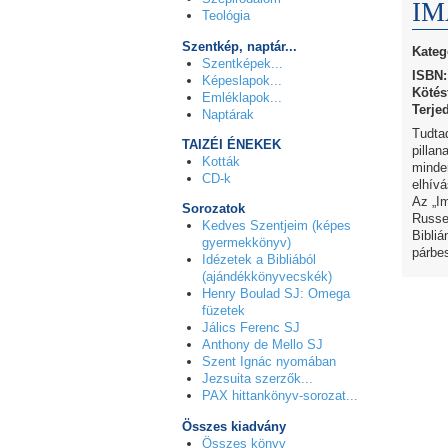
IMA
Teológia
Szentkép, naptár...
Kateg
Szentképek...
ISBN:
Képeslapok...
Kötés
Emléklapok...
Terje
Naptárak
Tudta
TAIZÉI ÉNEKEK
pillan
Kották
minde
CD-k
elhív
Az „I
Sorozatok
Russe
Kedves Szentjeim (képes
Bibliá
gyermekkönyv)
párbe
Idézetek a Bibliából
(ajándékkönyvecskék)
Henry Boulad SJ: Omega
füzetek
Jálics Ferenc SJ
Anthony de Mello SJ
Szent Ignác nyomában
Jezsuita szerzők...
PAX hittankönyv-sorozat...
Összes kiadvány
Összes könyv