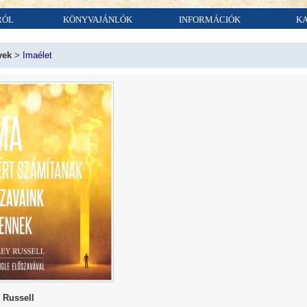
RÓL
KÖNYVAJÁNLÓK
INFORMÁCIÓK
K
vek
>
Imaélet
 Russell