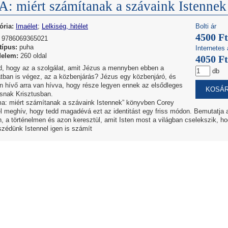
: miért számítanak a szávaink Istennek
ória:
Imaélet
;
Lelkiség, hitélet
Bolti ár
4500 Ft
9786069365021
típus:
puha
Internetes 
delem:
260 oldal
4050 Ft
d, hogy az a szolgálat, amit Jézus a mennyben ebben a
db
atban is végez, az a közbenjárás? Jézus egy közbenjáró, és
n hívő arra van hívva, hogy része legyen ennek az elsődleges
ásnak Krisztusban.
ma: miért számítanak a szávaink Istennek” könyvben Corey
l meghív, hogy tedd magadévá ezt az identitást egy friss módon. Bemutatja 
n, a történelmen és azon keresztül, amit Isten most a világban cselekszik, h
szédünk Istennel igen is számít