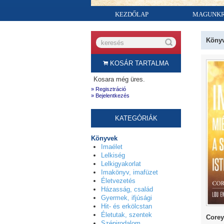
KEZDŐLAP
MAGUNK
Köny
KOSÁR TARTALMA
Kosara még üres.
» Regisztráció
» Bejelentkezés
KATEGÓRIÁK
Könyvek
Imaélet
Lelkiség
Lelkigyakorlat
Imakönyv, imafüzet
Életvezetés
Házasság, család
Gyermek, ifjúsági
Hit- és erkölcstan
Életutak, szentek
Corey
Szépirodalom