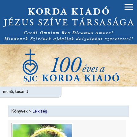
menü, kosár ⇓
Könyvek
>
Lelkiség