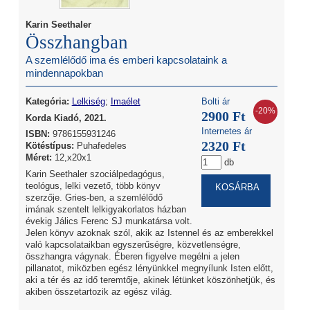
Karin Seethaler
Összhangban
A szemlélődő ima és emberi kapcsolataink a
mindennapokban
Kategória:
Lelkiség
;
Imaélet
Bolti ár
-20%
2900 Ft
Korda Kiadó, 2021.
Internetes ár
ISBN:
9786155931246
2320 Ft
Kötéstípus:
Puhafedeles
Méret:
12,x20x1
db
Karin Seethaler szociálpedagógus,
teológus, lelki vezető, több könyv
szerzője. Gries-ben, a szemlélődő
imának szentelt lelkigyakorlatos házban
évekig Jálics Ferenc SJ munkatársa volt.
Jelen könyv azoknak szól, akik az Istennel és az emberekkel
való kapcsolataikban egyszerűségre, közvetlenségre,
összhangra vágynak. Éberen figyelve megélni a jelen
pillanatot, miközben egész lényünkkel megnyílunk Isten előtt,
aki a tér és az idő teremtője, akinek létünket köszönhetjük, és
akiben összetartozik az egész világ.